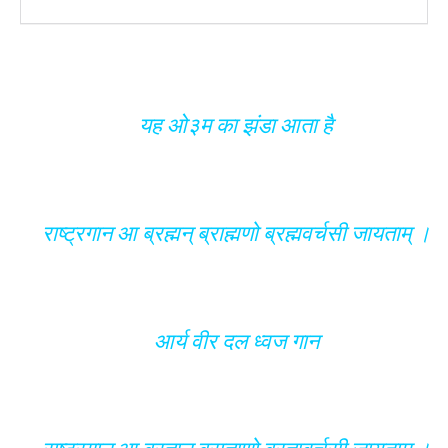
यह ओ३म का झंडा आता है
राष्ट्रगान आ ब्रह्मन् ब्राह्मणो ब्रह्मवर्चसी जायताम् ।
आर्य वीर दल ध्वज गान