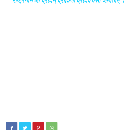
राष्ट्रगान आ ब्रह्मन् ब्राह्मणो ब्रह्मवर्चसी जायताम् ।