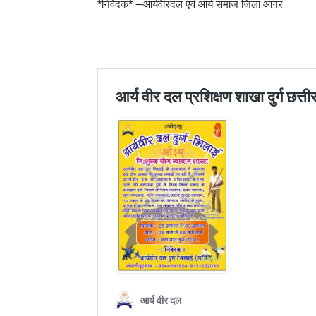
*निवेदक* ➖आर्यवीरदल एवं आर्य समाज जिला आगर