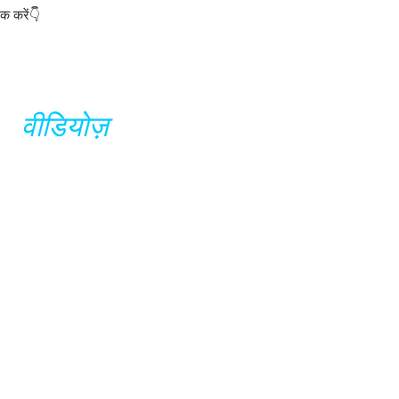
िक करें👇
वीडियोज़