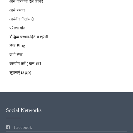
आर्य वीरांगना दल शिविर
आर्य समाज
आर्यवीर गीतांजलि
प्रेरणा गीत
बौद्धिक प्रथम-द्वितीय श्रेणी
लेख Blog
सभी लेख
सहयोग करें ( दान )💵
सूचनाएं (app)
Social Networks
Facebook