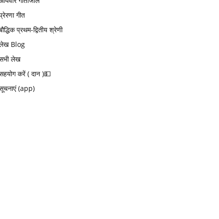
आर्यवीर गीतांजलि
प्रेरणा गीत
बौद्धिक प्रथम-द्वितीय श्रेणी
लेख Blog
सभी लेख
सहयोग करें ( दान )💵
सूचनाएं (app)