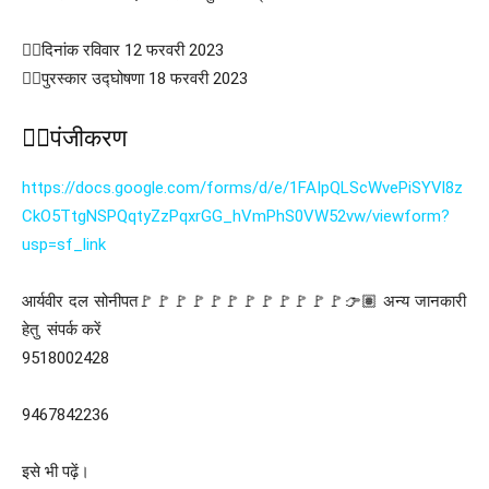
👉🏽दिनांक रविवार 12 फरवरी 2023
👉🏽पुरस्कार उद्घोषणा 18 फरवरी 2023
👉🏽पंजीकरण
https://docs.google.com/forms/d/e/1FAIpQLScWvePiSYVl8z
CkO5TtgNSPQqtyZzPqxrGG_hVmPhS0VW52vw/viewform?
usp=sf_link
आर्यवीर दल सोनीपत🚩🚩🚩🚩🚩🚩🚩🚩🚩🚩🚩🚩👉🏽 अन्य जानकारी
हेतु संपर्क करें
9518002428
9467842236
इसे भी पढ़ें।