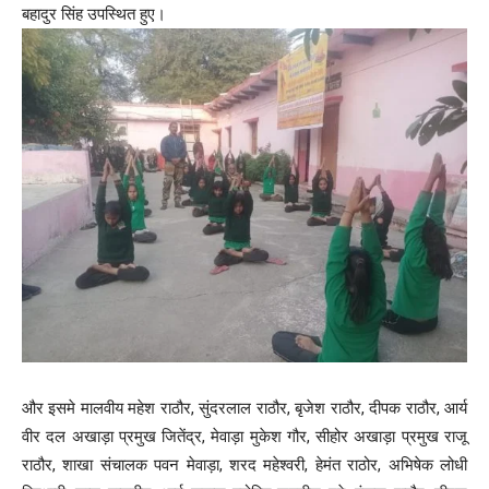
बहादुर सिंह उपस्थित हुए।
और इसमे मालवीय महेश राठौर, सुंदरलाल राठौर, बृजेश राठौर, दीपक राठौर, आर्य
वीर दल अखाड़ा प्रमुख जितेंद्र, मेवाड़ा मुकेश गौर, सीहोर अखाड़ा प्रमुख राजू
राठौर, शाखा संचालक पवन मेवाड़ा, शरद महेश्वरी, हेमंत राठोर, अभिषेक लोधी