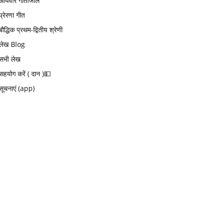
आर्यवीर गीतांजलि
प्रेरणा गीत
बौद्धिक प्रथम-द्वितीय श्रेणी
लेख Blog
सभी लेख
सहयोग करें ( दान )💵
सूचनाएं (app)