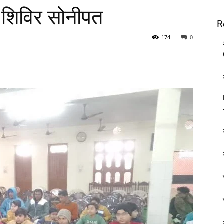
य शिविर सोनीपत
R
174
0