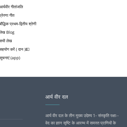
आर्यवीर गीतांजलि
प्रेरणा गीत
बौद्धिक प्रथम-द्वितीय श्रेणी
लेख Blog
सभी लेख
सहयोग करें ( दान )💵
सूचनाएं (app)
आर्य वीर दल
आर्य वीर दल के तीन मुख्य उद्देश्य 1- संस्कृति रक्षाः-
वेद का ज्ञान सृष्टि के आरम्भ में समस्त प्राणियों के