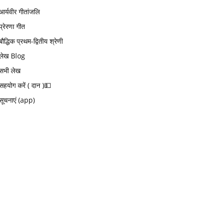
आर्यवीर गीतांजलि
प्रेरणा गीत
बौद्धिक प्रथम-द्वितीय श्रेणी
लेख Blog
सभी लेख
सहयोग करें ( दान )💵
सूचनाएं (app)