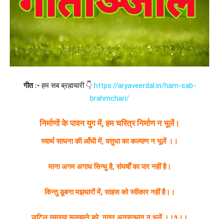
गीत :-
हम सब ब्रह्मचारी 👇
https://aryaveerdal.in/ham-sab-
brahmchari/
निर्माणों के पावन युग में, हम चरित्र निर्माण न भूलें।
स्वार्थ साधना की आँधी में, वसुधा का कल्याण न भूलें ।।
माना अगम अगाध सिन्धु है, संघर्षों का पार नहीं है।
किन्तु डूबना मझधारों में, साहस को स्वीकार नहीं है।।
जटिल समस्या सुलझाने को, नूतन अनुसन्धान न भूलें ।।१।।