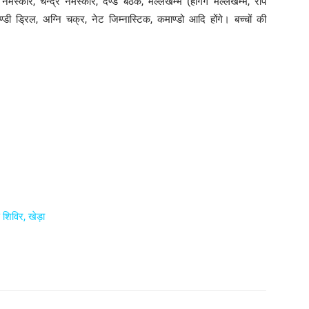
मि नमस्कार, चन्द्र नमस्कार, दण्ड बैठक, मल्लखम्भ (हँगिंग मल्लखम्भ, रोप
ी ड्रिल, अग्नि चक्र, नेट जिम्नास्टिक, कमाण्डो आदि होंगे। बच्चों की
 शिविर, खेड़ा