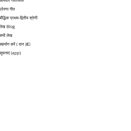
आर्यवीर गीतांजलि
प्रेरणा गीत
बौद्धिक प्रथम-द्वितीय श्रेणी
लेख Blog
सभी लेख
सहयोग करें ( दान )💵
सूचनाएं (app)