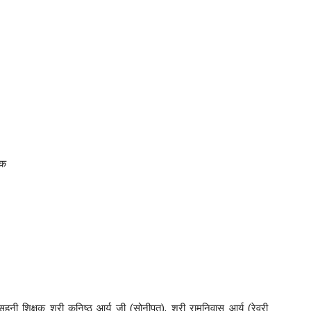
तक
सहनी शिक्षक श्री कनिष्ठ आर्य जी (सोनीपत), श्री रामनिवास आर्य (रेवरी