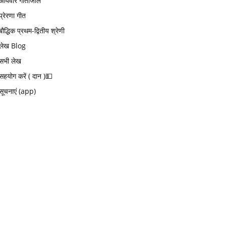
आर्यवीर गीतांजलि
प्रेरणा गीत
बौद्धिक प्रथम-द्वितीय श्रेणी
लेख Blog
सभी लेख
सहयोग करें ( दान )💵
सूचनाएं (app)