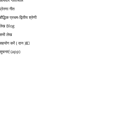
आर्यवीर गीतांजलि
प्रेरणा गीत
बौद्धिक प्रथम-द्वितीय श्रेणी
लेख Blog
सभी लेख
सहयोग करें ( दान )💵
सूचनाएं (app)