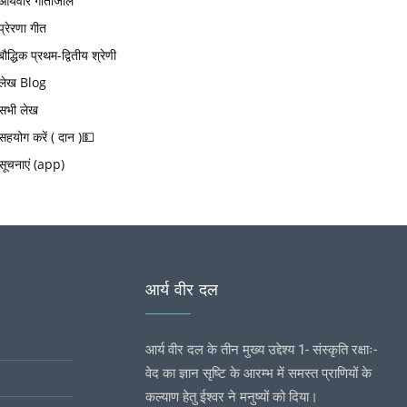
आर्यवीर गीतांजलि
प्रेरणा गीत
बौद्धिक प्रथम-द्वितीय श्रेणी
लेख Blog
सभी लेख
सहयोग करें ( दान )💵
सूचनाएं (app)
आर्य वीर दल
आर्य वीर दल के तीन मुख्य उद्देश्य 1- संस्कृति रक्षाः-
वेद का ज्ञान सृष्टि के आरम्भ में समस्त प्राणियों के
कल्याण हेतु ईश्वर ने मनुष्यों को दिया।