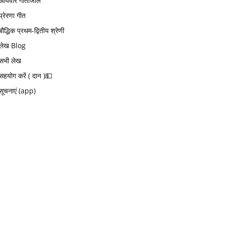
आर्यवीर गीतांजलि
प्रेरणा गीत
बौद्धिक प्रथम-द्वितीय श्रेणी
लेख Blog
सभी लेख
सहयोग करें ( दान )💵
सूचनाएं (app)