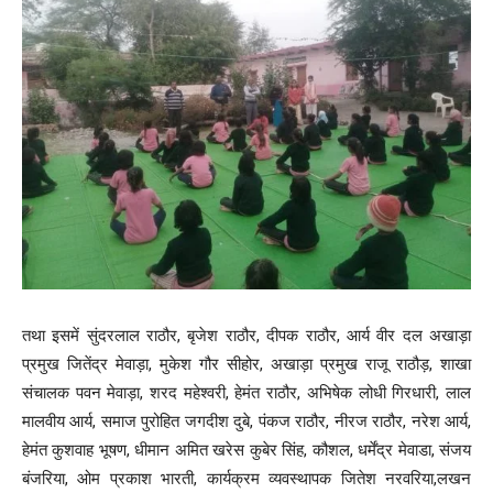
तथा इसमें सुंदरलाल राठौर, बृजेश राठौर, दीपक राठौर, आर्य वीर दल अखाड़ा
प्रमुख जितेंद्र मेवाड़ा, मुकेश गौर सीहोर, अखाड़ा प्रमुख राजू राठौड़, शाखा
संचालक पवन मेवाड़ा, शरद महेश्वरी, हेमंत राठौर, अभिषेक लोधी गिरधारी, लाल
मालवीय आर्य, समाज पुरोहित जगदीश दुबे, पंकज राठौर, नीरज राठौर, नरेश आर्य,
हेमंत कुशवाह भूषण, धीमान अमित खरेस कुबेर सिंह, कौशल, धर्मेंद्र मेवाडा, संजय
बंजरिया, ओम प्रकाश भारती, कार्यक्रम व्यवस्थापक जितेश नरवरिया,लखन