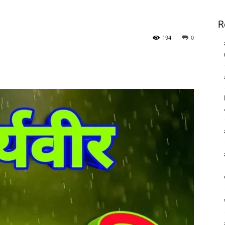
R
194
0