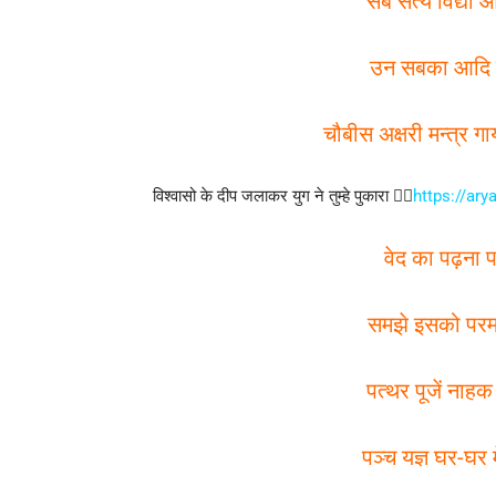
सब सत्य विद्या और
उन सबका आदि म
चौबीस अक्षरी मन्त्र 
विश्वासो के दीप जलाकर युग ने तुम्हे पुकारा 👇🏻
https://ary
वेद का पढ़ना 
समझे इसको परम 
पत्थर पूजें नाहक
पञ्च यज्ञ घर-घर 