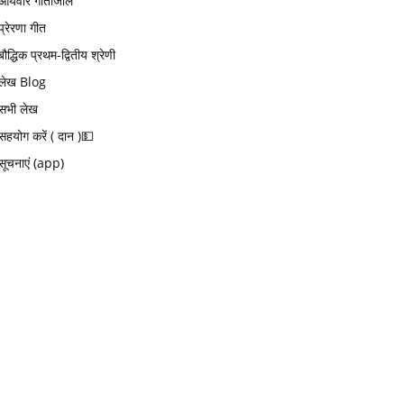
आर्यवीर गीतांजलि
प्रेरणा गीत
बौद्धिक प्रथम-द्वितीय श्रेणी
लेख Blog
सभी लेख
सहयोग करें ( दान )💵
सूचनाएं (app)