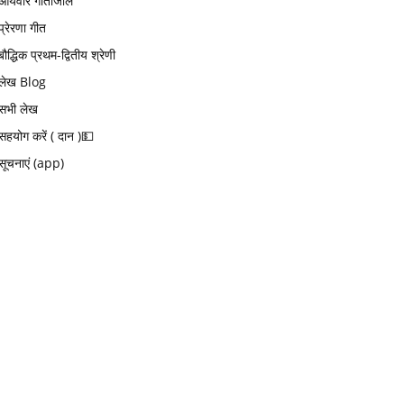
आर्यवीर गीतांजलि
प्रेरणा गीत
बौद्धिक प्रथम-द्वितीय श्रेणी
लेख Blog
सभी लेख
सहयोग करें ( दान )💵
सूचनाएं (app)