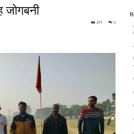
ोह जोगबनी
R
217
0