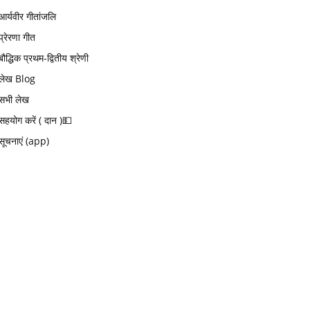
आर्यवीर गीतांजलि
प्रेरणा गीत
बौद्धिक प्रथम-द्वितीय श्रेणी
लेख Blog
सभी लेख
सहयोग करें ( दान )💵
सूचनाएं (app)