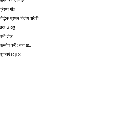
आर्यवीर गीतांजलि
प्रेरणा गीत
बौद्धिक प्रथम-द्वितीय श्रेणी
लेख Blog
सभी लेख
सहयोग करें ( दान )💵
सूचनाएं (app)