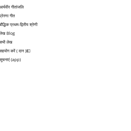
आर्यवीर गीतांजलि
प्रेरणा गीत
बौद्धिक प्रथम-द्वितीय श्रेणी
लेख Blog
सभी लेख
सहयोग करें ( दान )💵
सूचनाएं (app)