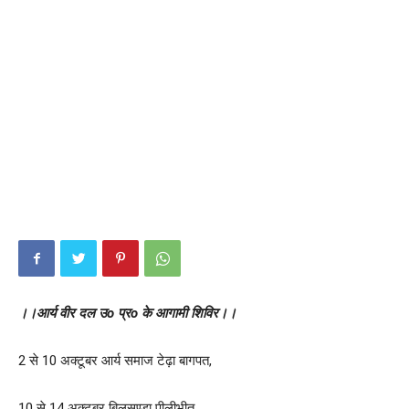
।।आर्य वीर दल उo प्रo के आगामी शिविर।।
2 से 10 अक्टूबर आर्य समाज टेढ़ा बागपत,
10 से 14 अक्टूबर बिलसण्डा पीलीभीत,