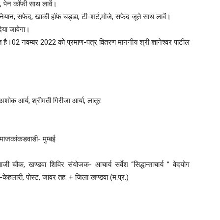
, पेन कॉफी साथ लावें।
बनियान, सफेद, खाकी हॉफ चड्डा, टी-शर्ट,मोजे, सफेद जूते साथ लावें।
दिया जावेगा।
जित है।02 नवम्बर 2022 को प्रमाण-पत्र वितरण माननीय श्री ज्ञानेश्वर पाटील
ोक आर्य, श्रीमती गिरीजा आर्या, लातूर
 समाजकांकडवाडी- मुम्बई
वाजी चौक, खण्डवा शिविर संयोजक- आचार्य सर्वेश “सिद्धान्ताचार्य ” वेदयोग
-केहलारी, पोस्ट, जावर तह. + जिला खण्डवा (म.प्र.)