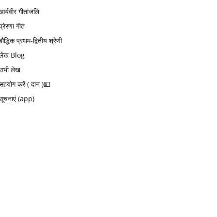
आर्यवीर गीतांजलि
प्रेरणा गीत
बौद्धिक प्रथम-द्वितीय श्रेणी
लेख Blog
सभी लेख
सहयोग करें ( दान )💵
सूचनाएं (app)