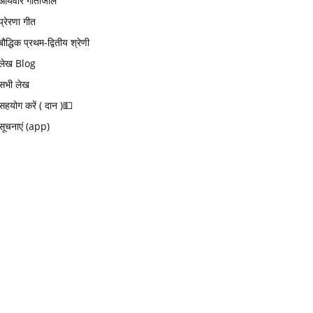
आर्यवीर गीतांजलि
प्रेरणा गीत
बौद्धिक प्रथम-द्वितीय श्रेणी
लेख Blog
सभी लेख
सहयोग करें ( दान )💵
सूचनाएं (app)