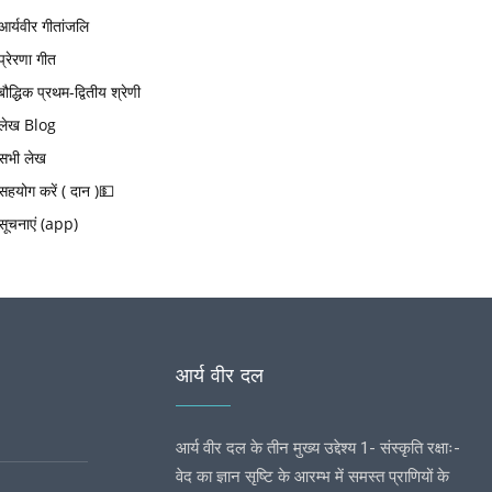
आर्यवीर गीतांजलि
प्रेरणा गीत
बौद्धिक प्रथम-द्वितीय श्रेणी
लेख Blog
सभी लेख
सहयोग करें ( दान )💵
सूचनाएं (app)
आर्य वीर दल
आर्य वीर दल के तीन मुख्य उद्देश्य 1- संस्कृति रक्षाः-
वेद का ज्ञान सृष्टि के आरम्भ में समस्त प्राणियों के