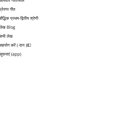
आर्यवीर गीतांजलि
प्रेरणा गीत
बौद्धिक प्रथम-द्वितीय श्रेणी
लेख Blog
सभी लेख
सहयोग करें ( दान )💵
सूचनाएं (app)