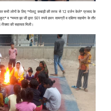
चात सभी लोगों के लिए *गोलटू कबाड़ी की तरफ से 12 दर्जन केले* प्रसाद के
कुट* व *ममता झा जी द्वारा 501 रुपये हवन सामग्री व दक्षिणा सहयोग के तौर
 E-रिक्शा की सहायता मिली।