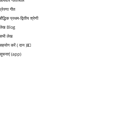
आर्यवीर गीतांजलि
प्रेरणा गीत
बौद्धिक प्रथम-द्वितीय श्रेणी
लेख Blog
सभी लेख
सहयोग करें ( दान )💵
सूचनाएं (app)