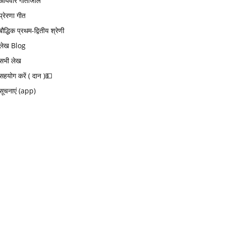
आर्यवीर गीतांजलि
प्रेरणा गीत
बौद्धिक प्रथम-द्वितीय श्रेणी
लेख Blog
सभी लेख
सहयोग करें ( दान )💵
सूचनाएं (app)