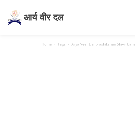
आर्य वीर दल
Home
Tags
Arya Veer Dal prashikshan Shivir baha