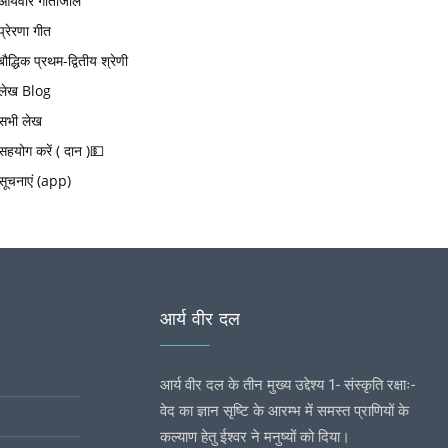
आर्यवीर गीतांजलि
प्रेरणा गीत
बौद्धिक प्रथम-द्वितीय श्रेणी
लेख Blog
सभी लेख
सहयोग करें ( दान )💵
सूचनाएं (app)
आर्य वीर दल
आर्य वीर दल के तीन मुख्य उद्देश्य 1- संस्कृति रक्षाः-
वेद का ज्ञान सृष्टि के आरम्भ में समस्त प्राणियों के
कल्याण हेतु ईश्वर ने मनुष्यों को दिया।