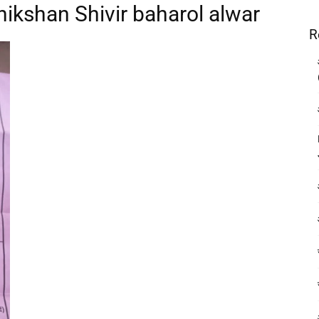
hikshan Shivir baharol alwar
R