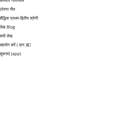
आर्यवीर गीतांजलि
प्रेरणा गीत
बौद्धिक प्रथम-द्वितीय श्रेणी
लेख Blog
सभी लेख
सहयोग करें ( दान )💵
सूचनाएं (app)