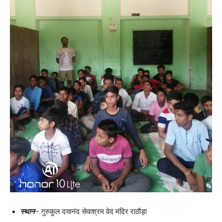
स्थान
– गुरुकुल दयानंद सेवाश्रम वेद मंदिर राठौड़ा