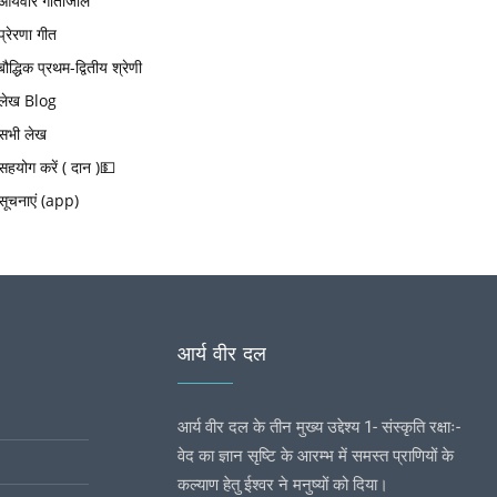
आर्यवीर गीतांजलि
प्रेरणा गीत
बौद्धिक प्रथम-द्वितीय श्रेणी
लेख Blog
सभी लेख
सहयोग करें ( दान )💵
सूचनाएं (app)
आर्य वीर दल
आर्य वीर दल के तीन मुख्य उद्देश्य 1- संस्कृति रक्षाः-
वेद का ज्ञान सृष्टि के आरम्भ में समस्त प्राणियों के
कल्याण हेतु ईश्वर ने मनुष्यों को दिया।