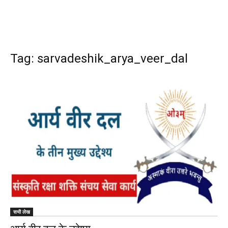
Tag: sarvadeshik_arya_veer_dal
सभी लेख