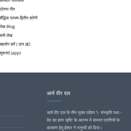
आर्यवीर गीतांजलि
प्रेरणा गीत
बौद्धिक प्रथम-द्वितीय श्रेणी
लेख Blog
सभी लेख
सहयोग करें ( दान )💵
सूचनाएं (app)
आर्य वीर दल
आर्य वीर दल के तीन मुख्य उद्देश्य 1- संस्कृति रक्षाः-
वेद का ज्ञान सृष्टि के आरम्भ में समस्त प्राणियों के
कल्याण हेतु ईश्वर ने मनुष्यों को दिया।