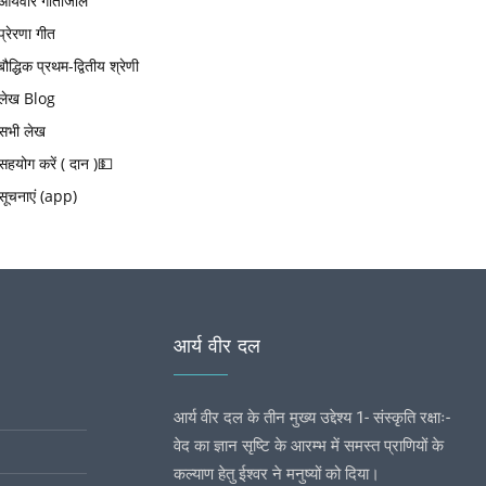
आर्यवीर गीतांजलि
प्रेरणा गीत
बौद्धिक प्रथम-द्वितीय श्रेणी
लेख Blog
सभी लेख
सहयोग करें ( दान )💵
सूचनाएं (app)
आर्य वीर दल
आर्य वीर दल के तीन मुख्य उद्देश्य 1- संस्कृति रक्षाः-
वेद का ज्ञान सृष्टि के आरम्भ में समस्त प्राणियों के
कल्याण हेतु ईश्वर ने मनुष्यों को दिया।