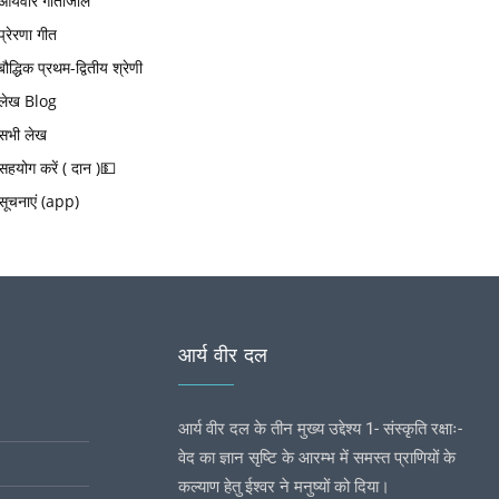
आर्यवीर गीतांजलि
प्रेरणा गीत
बौद्धिक प्रथम-द्वितीय श्रेणी
लेख Blog
सभी लेख
सहयोग करें ( दान )💵
सूचनाएं (app)
आर्य वीर दल
आर्य वीर दल के तीन मुख्य उद्देश्य 1- संस्कृति रक्षाः-
वेद का ज्ञान सृष्टि के आरम्भ में समस्त प्राणियों के
कल्याण हेतु ईश्वर ने मनुष्यों को दिया।