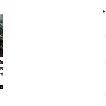
R
के
पर
्य
0