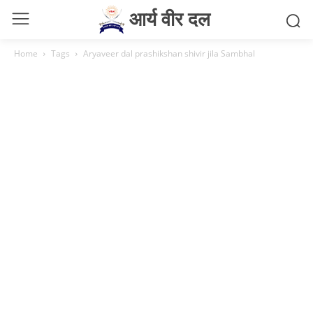
आर्य वीर दल
Home
Tags
Aryaveer dal prashikshan shivir jila Sambhal