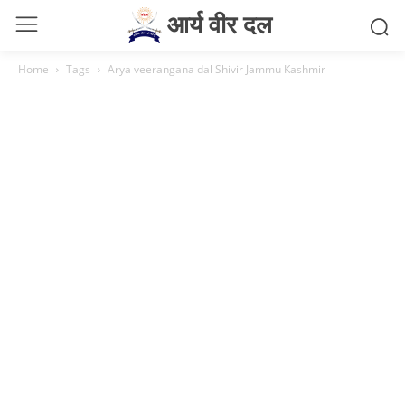
आर्य वीर दल
Home
Tags
Arya veerangana dal Shivir Jammu Kashmir