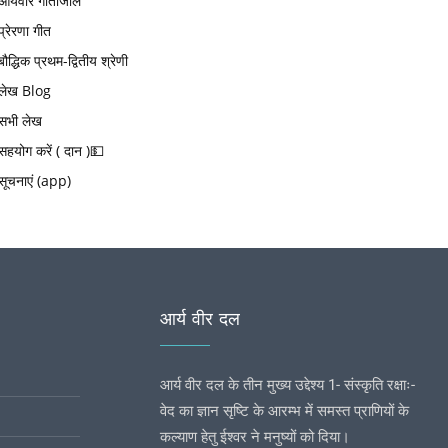
आर्यवीर गीतांजलि
प्रेरणा गीत
बौद्धिक प्रथम-द्वितीय श्रेणी
लेख Blog
सभी लेख
सहयोग करें ( दान )💵
सूचनाएं (app)
आर्य वीर दल
आर्य वीर दल के तीन मुख्य उद्देश्य 1- संस्कृति रक्षाः-
वेद का ज्ञान सृष्टि के आरम्भ में समस्त प्राणियों के
कल्याण हेतु ईश्वर ने मनुष्यों को दिया।