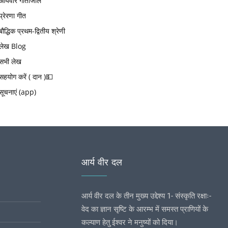
आर्यवीर गीतांजलि
प्रेरणा गीत
बौद्धिक प्रथम-द्वितीय श्रेणी
लेख Blog
सभी लेख
सहयोग करें ( दान )💵
सूचनाएं (app)
आर्य वीर दल
आर्य वीर दल के तीन मुख्य उद्देश्य 1- संस्कृति रक्षाः-
वेद का ज्ञान सृष्टि के आरम्भ में समस्त प्राणियों के
कल्याण हेतु ईश्वर ने मनुष्यों को दिया।