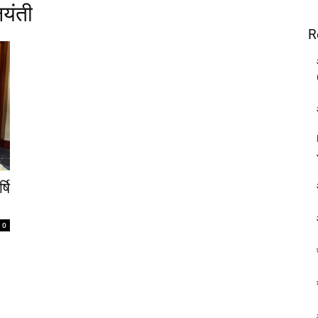
जयंती
R
षि
0