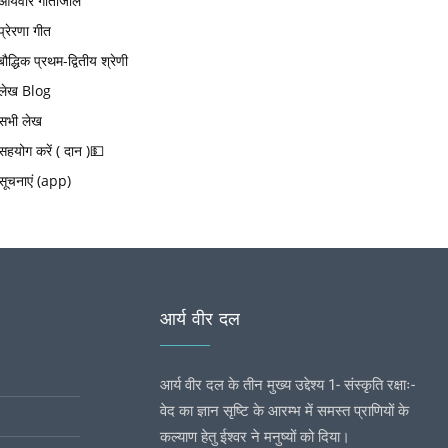
आर्यवीर गीतांजलि
प्रेरणा गीत
बौद्धिक प्रथम-द्वितीय श्रेणी
लेख Blog
सभी लेख
सहयोग करें ( दान )💵
सूचनाएं (app)
आर्य वीर दल
आर्य वीर दल के तीन मुख्य उद्देश्य 1- संस्कृति रक्षाः-
वेद का ज्ञान सृष्टि के आरम्भ में समस्त प्राणियों के
कल्याण हेतु ईश्वर ने मनुष्यों को दिया।