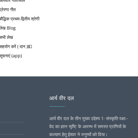
आर्यवीर गीतांजलि
प्रेरणा गीत
बौद्धिक प्रथम-द्वितीय श्रेणी
लेख Blog
सभी लेख
सहयोग करें ( दान )💵
सूचनाएं (app)
आर्य वीर दल
आर्य वीर दल के तीन मुख्य उद्देश्य 1- संस्कृति रक्षाः-
वेद का ज्ञान सृष्टि के आरम्भ में समस्त प्राणियों के
कल्याण हेतु ईश्वर ने मनुष्यों को दिया।