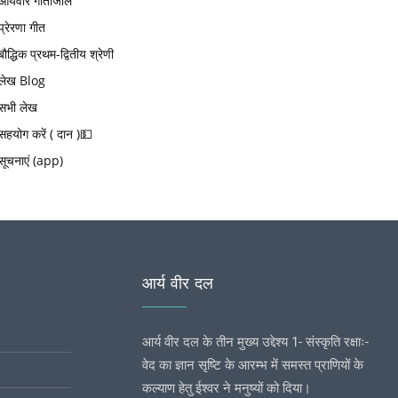
आर्यवीर गीतांजलि
प्रेरणा गीत
बौद्धिक प्रथम-द्वितीय श्रेणी
लेख Blog
सभी लेख
सहयोग करें ( दान )💵
सूचनाएं (app)
आर्य वीर दल
आर्य वीर दल के तीन मुख्य उद्देश्य 1- संस्कृति रक्षाः-
वेद का ज्ञान सृष्टि के आरम्भ में समस्त प्राणियों के
कल्याण हेतु ईश्वर ने मनुष्यों को दिया।