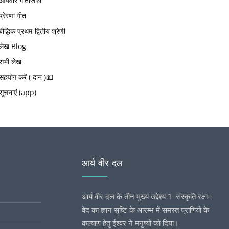
आर्यवीर गीतांजलि
प्रेरणा गीत
बौद्धिक प्रथम-द्वितीय श्रेणी
लेख Blog
सभी लेख
सहयोग करें ( दान )💵
सूचनाएं (app)
आर्य वीर दल
आर्य वीर दल के तीन मुख्य उद्देश्य 1- संस्कृति रक्षाः-
वेद का ज्ञान सृष्टि के आरम्भ में समस्त प्राणियों के
कल्याण हेतु ईश्वर ने मनुष्यों को दिया।