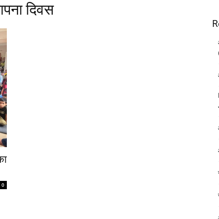
्थापना दिवस
R
का
0