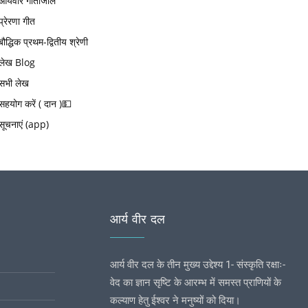
आर्यवीर गीतांजलि
प्रेरणा गीत
बौद्धिक प्रथम-द्वितीय श्रेणी
लेख Blog
सभी लेख
सहयोग करें ( दान )💵
सूचनाएं (app)
आर्य वीर दल
आर्य वीर दल के तीन मुख्य उद्देश्य 1- संस्कृति रक्षाः-
वेद का ज्ञान सृष्टि के आरम्भ में समस्त प्राणियों के
कल्याण हेतु ईश्वर ने मनुष्यों को दिया।