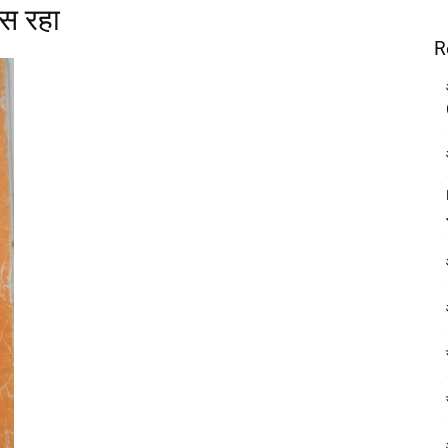
स रहा
R