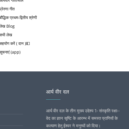
आर्यवीर गीतांजलि
प्रेरणा गीत
बौद्धिक प्रथम-द्वितीय श्रेणी
लेख Blog
सभी लेख
सहयोग करें ( दान )💵
सूचनाएं (app)
आर्य वीर दल
आर्य वीर दल के तीन मुख्य उद्देश्य 1- संस्कृति रक्षाः-
वेद का ज्ञान सृष्टि के आरम्भ में समस्त प्राणियों के
कल्याण हेतु ईश्वर ने मनुष्यों को दिया।