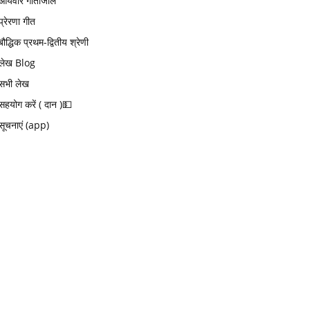
आर्यवीर गीतांजलि
प्रेरणा गीत
बौद्धिक प्रथम-द्वितीय श्रेणी
लेख Blog
सभी लेख
सहयोग करें ( दान )💵
सूचनाएं (app)