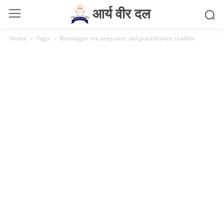
आर्य वीर दल
Home
Tags
Ramnagar me arya veer dal prashikshan shakha