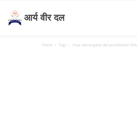
आर्य वीर दल
Home
Tags
Arya veerangana dal prashikshan Shi