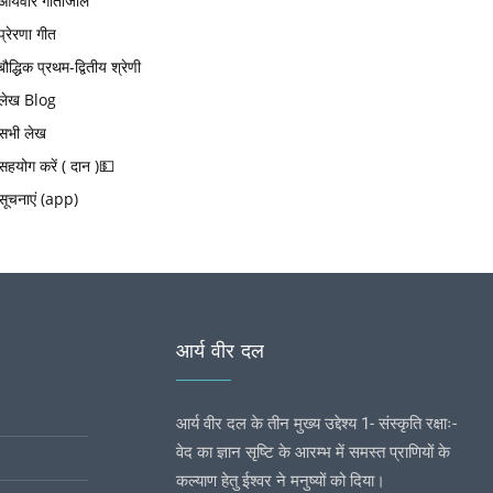
आर्यवीर गीतांजलि
प्रेरणा गीत
बौद्धिक प्रथम-द्वितीय श्रेणी
लेख Blog
सभी लेख
सहयोग करें ( दान )💵
सूचनाएं (app)
आर्य वीर दल
आर्य वीर दल के तीन मुख्य उद्देश्य 1- संस्कृति रक्षाः-
वेद का ज्ञान सृष्टि के आरम्भ में समस्त प्राणियों के
कल्याण हेतु ईश्वर ने मनुष्यों को दिया।